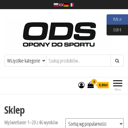
PLN zł
EUR €
Opony Do Sportu
0
0,00zł
Menu
Sklep
Posortowane według popularności
Wyświetlanie 1–20 z 46 wyników