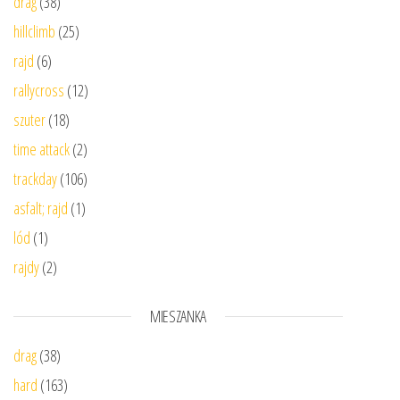
drag
(38)
hillclimb
(25)
rajd
(6)
rallycross
(12)
szuter
(18)
time attack
(2)
trackday
(106)
asfalt; rajd
(1)
lód
(1)
rajdy
(2)
MIESZANKA
drag
(38)
hard
(163)