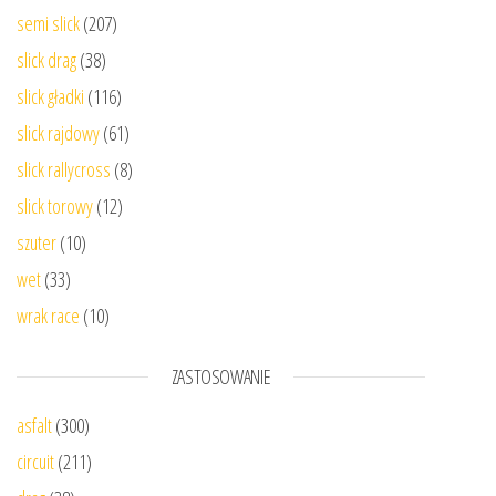
semi slick
(207)
slick drag
(38)
slick gładki
(116)
slick rajdowy
(61)
slick rallycross
(8)
slick torowy
(12)
szuter
(10)
wet
(33)
wrak race
(10)
ZASTOSOWANIE
asfalt
(300)
circuit
(211)