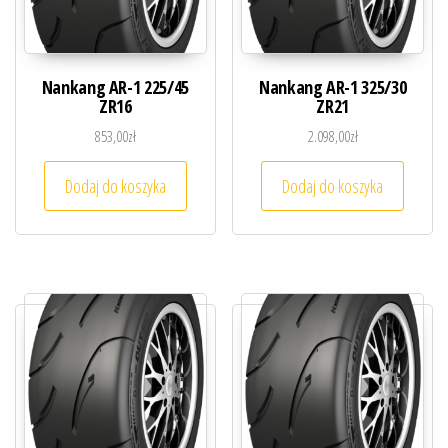
Nankang AR-1 225/45
Nankang AR-1 325/30
ZR16
ZR21
853,00
zł
2.098,00
zł
Dodaj do koszyka
Dodaj do koszyka