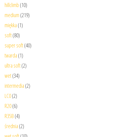
hillclimb
(10)
medium
(219)
miękka
(1)
soft
(80)
super soft
(40)
twarda
(1)
ultra soft
(2)
wet
(34)
intermedia
(2)
LC0
(2)
R20
(6)
R35B
(4)
średnia
(2)
wet soft
(10)