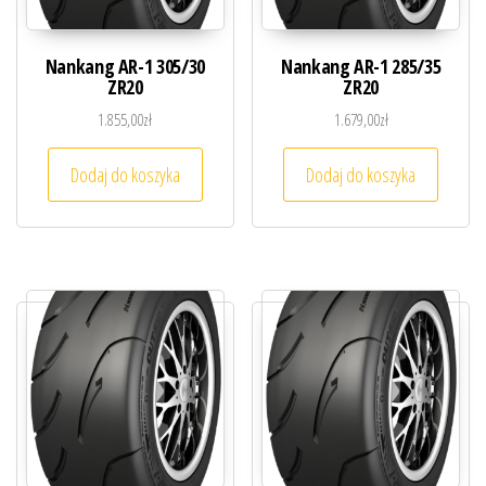
Nankang AR-1 305/30
Nankang AR-1 285/35
ZR20
ZR20
1.855,00
zł
1.679,00
zł
Dodaj do koszyka
Dodaj do koszyka