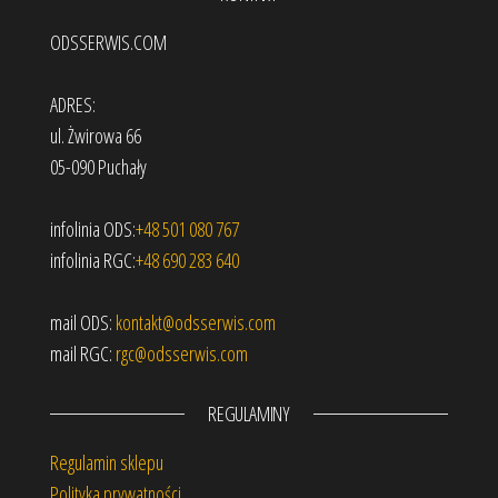
embed google my maps
ODSSERWIS.COM
ADRES:
ul. Żwirowa 66
05-090 Puchały
infolinia ODS:
+48 501 080 767
infolinia RGC:
+48 690 283 640
mail ODS:
kontakt@odsserwis.com
mail RGC:
rgc@odsserwis.com
REGULAMINY
Regulamin sklepu
Polityka prywatności