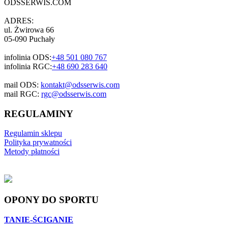
ODSSERWIS.COM
ADRES:
ul. Żwirowa 66
05-090 Puchały
infolinia ODS:
+48 501 080 767
infolinia RGC:
+48 690 283 640
mail ODS:
kontakt@odsserwis.com
mail RGC:
rgc@odsserwis.com
REGULAMINY
Regulamin sklepu
Polityka prywatności
Metody płatności
OPONY DO SPORTU
TANIE-ŚCIGANIE