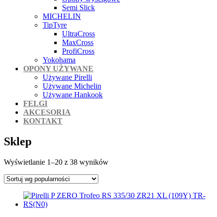
Semi Slick
MICHELIN
TipTyre
UltraCross
MaxCross
ProfiCross
Yokohama
OPONY UŻYWANE
Używane Pirelli
Używane Michelin
Używane Hankook
FELGI
AKCESORIA
KONTAKT
Sklep
Posortowane
Wyświetlanie 1–20 z 38 wyników
według
popularności