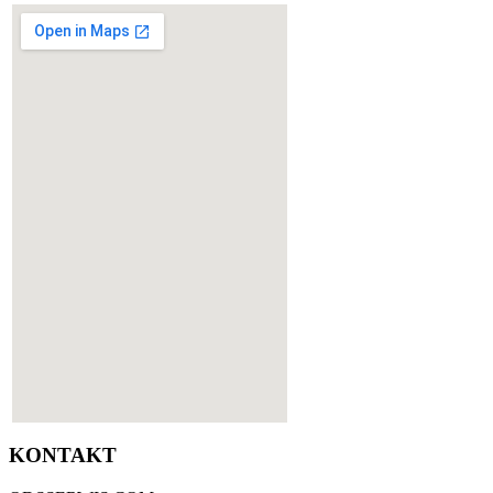
123movies
KONTAKT
embed google my maps