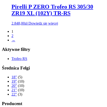
Pirelli P ZERO Trofeo RS 305/30
ZR19 XL (102Y) TR-RS
2.848,00
zł
Dowiedz się więcej
1
2
→
Aktywne filtry
Trofeo RS
Średnica Felgi
18"
(5)
19"
(10)
20"
(10)
21"
(10)
22"
(3)
Producent