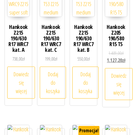
Hankook
Hankook
Hankook
Hankook
Z215
Z215
Z215
Z205
190/630
190/630
190/630
190/580
R17 WRC7
R17 WRC7
R17 WRC7
R15 T5
kat. A
kat. C
kat. B
Pierwot
1.409,00
zł
738,00
zł
199,00
zł
550,00
zł
Aktual
1.127,20
zł
Dowiedz
Dodaj
Dodaj
Dowiedz
się
do
do
się
więcej
koszyka
koszyka
więcej
Promocja!