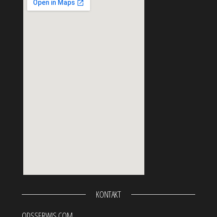
123movies
KONTAKT
embed google my maps
ODSSERWIS.COM