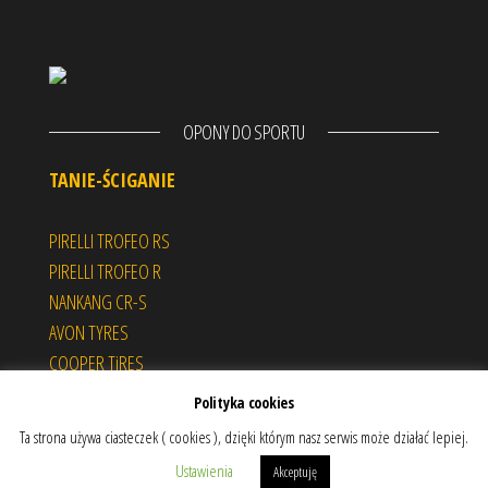
OPONY DO SPORTU
TANIE-ŚCIGANIE
PIRELLI TROFEO RS
PIRELLI TROFEO R
NANKANG CR-S
AVON TYRES
COOPER TiRES
HOOSIER RACING TIRES
Polityka cookies
Opony używane
Ta strona używa ciasteczek ( cookies ), dzięki którym nasz serwis może działać lepiej.
Ustawienia
Akceptuję