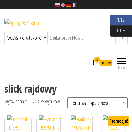
PLN zł
Opony Do Sportu
EUR €
0
0,00zł
Menu
slick rajdowy
Posortowane według popularności
Wyświetlanie 1–20 z 25 wyników
Promocja!