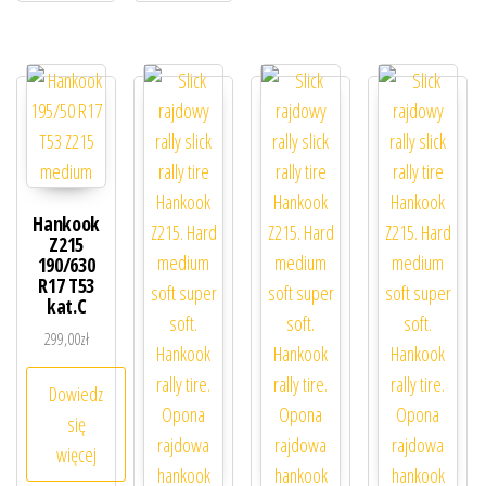
Hankook
Z215
190/630
R17 T53
kat.C
299,00
zł
Dowiedz
się
więcej