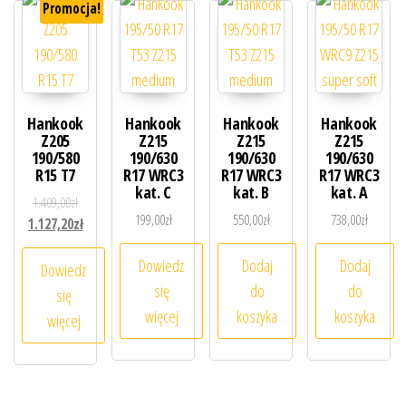
Promocja!
Hankook
Hankook
Hankook
Hankook
Z205
Z215
Z215
Z215
190/580
190/630
190/630
190/630
R15 T7
R17 WRC3
R17 WRC3
R17 WRC3
kat. C
kat. B
kat. A
Pierwotna cena wynosiła: 1.409,00zł.
1.409,00
zł
199,00
zł
550,00
zł
738,00
zł
Aktualna cena wynosi: 1.127,20zł.
1.127,20
zł
Dowiedz
Dodaj
Dodaj
Dowiedz
się
do
do
się
więcej
koszyka
koszyka
więcej