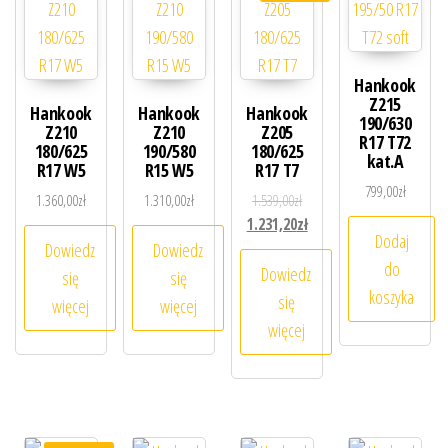
Hankook
Z215
Hankook
Hankook
Hankook
190/630
Z210
Z210
Z205
R17 T72
180/625
190/580
180/625
kat.A
R17 W5
R15 W5
R17 T7
799,00
zł
Pierwotna cena wynosiła: 1.5
1.360,00
zł
1.310,00
zł
1.539,00
zł
Aktualna cena wynosi: 1.231
1.231,20
zł
Dodaj
Dowiedz
Dowiedz
do
Dowiedz
się
się
koszyka
się
więcej
więcej
więcej