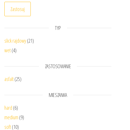
Zastosuj
TYP
slick rajdowy
(21)
wet
(4)
ZASTOSOWANIE
asfalt
(25)
MIESZANKA
hard
(6)
medium
(9)
soft
(10)