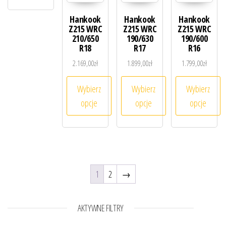
Hankook
Hankook
Hankook
Z215 WRC
Z215 WRC
Z215 WRC
210/650
190/630
190/600
R18
R17
R16
2.169,00
zł
1.899,00
zł
1.799,00
zł
Wybierz
Wybierz
Wybierz
opcje
opcje
opcje
Ten produkt ma wiele wariantów. Opcje można 
Ten produkt ma wiele warian
Ten produk
1
2
→
AKTYWNE FILTRY